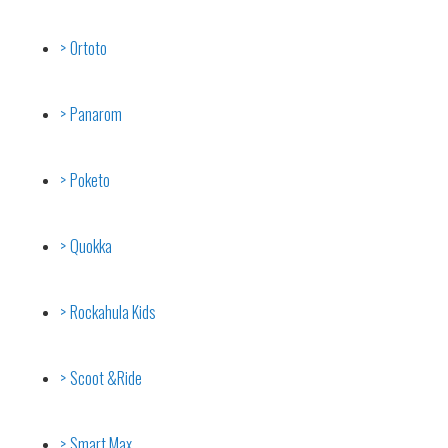
Ortoto
Panarom
Poketo
Quokka
Rockahula Kids
Scoot &Ride
Smart Max