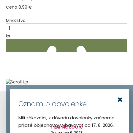
Cena
8,99 €
Množstvo
ks
Pridať Do Košíka
×
Blog
Oznam o dovolenke
Milí zákazníci, z dôvodu dovolenky začneme
prijaté objednávky vybavovať od 17. 8. 2026.
TRAFFIC LOGIC
November 6, 2023