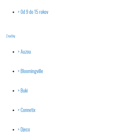
Od 9 do 15 rokov
Značky
Auzou
Bloomingville
Buki
Connetix
Djeco