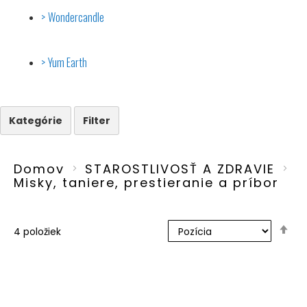
Wondercandle
Yum Earth
Kategórie
Filter
Domov
STAROSTLIVOSŤ A ZDRAVIE
Misky, taniere, prestieranie a príbor
Nas
4
položiek
zo
sm