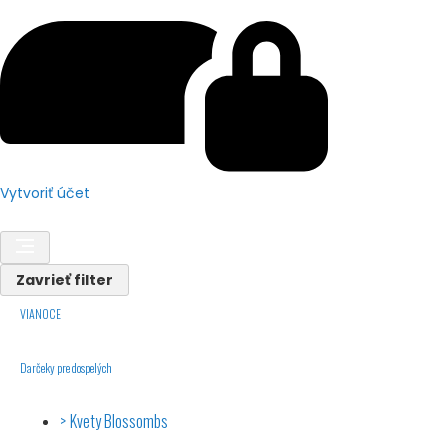
Vytvoriť účet
ks
Zavrieť filter
VIANOCE
Darčeky pre dospelých
Kvety Blossombs