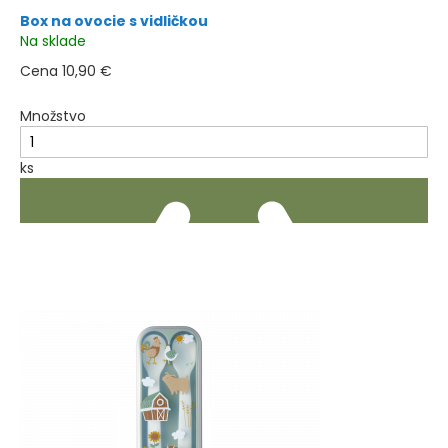
Box na ovocie s vidličkou
Na sklade
Cena
10,90 €
Množstvo
ks