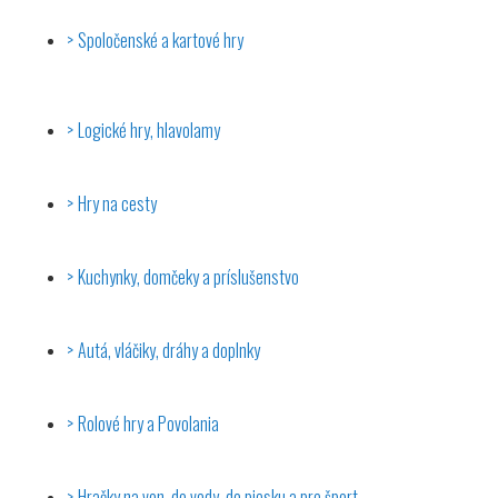
Spoločenské a kartové hry
Logické hry, hlavolamy
Hry na cesty
Kuchynky, domčeky a príslušenstvo
Autá, vláčiky, dráhy a doplnky
Rolové hry a Povolania
Hračky na von, do vody, do piesku a pre šport