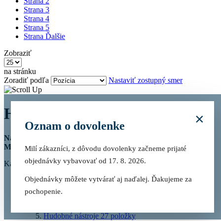
Strana
2
Strana
3
Strana
4
Strana
5
Strana
Ďalšie
Zobraziť
na stránku
Zoradiť podľa
Nastaviť zostupný smer
Hračky
×
Oznam o dovolenke
Nakupovať podľa
Možnosti nakupovania
Milí zákazníci, z dôvodu dovolenky začneme prijaté
objednávky vybavovať od 17. 8. 2026.
Kategória
Objednávky môžete vytvárať aj naďalej. Ďakujeme za
Rozvíjame - učíme sa
219
položky
Puzzle
136
položky
pochopenie.
Kocky, Stavebnice a guličkové dráhy
60
položky
Magnetické hračky
150
položky
Hudobné nástroje
27
položky