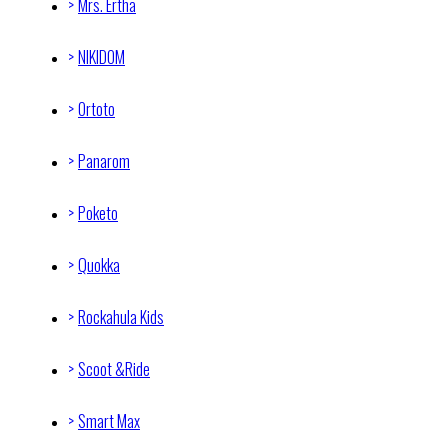
Mrs. Ertha
NIKIDOM
Ortoto
Panarom
Poketo
Quokka
Rockahula Kids
Scoot &Ride
Smart Max