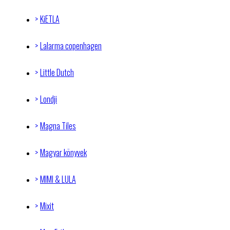
KiETLA
Lalarma copenhagen
Little Dutch
Londji
Magna Tiles
Magyar könyvek
MIMI & LULA
Mixit