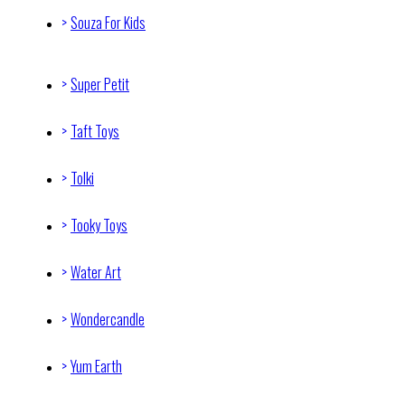
Souza For Kids
Super Petit
Taft Toys
Tolki
Tooky Toys
Water Art
Wondercandle
Yum Earth