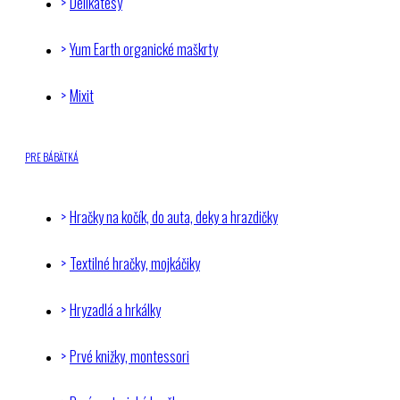
Delikatesy
Yum Earth organické maškrty
Mixit
PRE BÁBÄTKÁ
Hračky na kočík, do auta, deky a hrazdičky
Textilné hračky, mojkáčiky
Hryzadlá a hrkálky
Prvé knižky, montessori