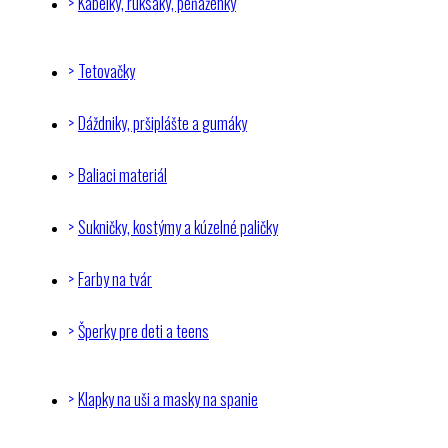
Kabelky, ruksaky, peňaženky
Tetovačky
Dáždniky, pršiplášte a gumáky
Baliaci materiál
Sukničky, kostýmy a kúzelné paličky
Farby na tvár
Šperky pre deti a teens
Klapky na uši a masky na spanie