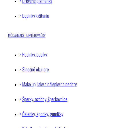
Drevené písmenká
Doplnky k čítaniu
MÓDA/MAKE - UP/TETOVAČKY
Hodinky, budíky
Slnečné okuliare
Make up, laky a nálepky na nechty
Šperky, ozdoby, šperkovnice
Čelenky, sponky, gumičky