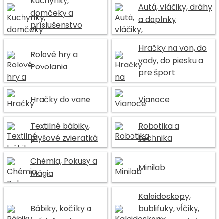
Kuchynky,
Autá, vláčiky, dráhy
domčeky a
a doplnky
príslušenstvo
Hračky na von, do
Rolové hry a
vody, do piesku a
Povolania
pre šport
Hračky do vane
Vianoce
Textilné bábiky,
Robotika a
plyšové zvieratká
technika
Chémia, Pokusy a
Minilab
Mágia
Kaleidoskopy,
Bábiky, kočíky a
bublifuky, vĺčiky,