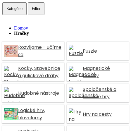
Kategórie
Filter
Domov
Hračky
Rozvíjame - učíme
Puzzle
sa
Kocky, Stavebnice
Magnetické
a guličkové dráhy
hračky
Spoločenské a
Hudobné nástroje
kartové hry
Logické hry,
Hry na cesty
hlavolamy