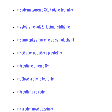
Sady na tvorenie XXL / rôzne techniky
Vytvárame koláže, lepíme, striháme
Samolepky a tvorenie so samolepkami
Pečiatky, obtlačky a plastelíny
Kreatívne umenie 8+
Gélové kretívne tvorenie
Kreativita vo vode
Narodeninové pozvánky