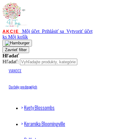
Môj účet
Prihlásiť sa
Vytvoriť účet
AKCIE
ks
Môj košík
Zavrieť filter
Hľadať
Hľadať:
VIANOCE
Darčeky pre dospelých
Kvety Blossombs
Keramika Bloomingville