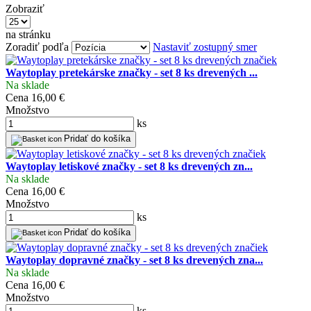
Zobraziť
na stránku
Zoradiť podľa
Nastaviť zostupný smer
Waytoplay pretekárske značky - set 8 ks drevených ...
Na sklade
Cena
16,00 €
Množstvo
ks
Pridať do košíka
Waytoplay letiskové značky - set 8 ks drevených zn...
Na sklade
Cena
16,00 €
Množstvo
ks
Pridať do košíka
Waytoplay dopravné značky - set 8 ks drevených zna...
Na sklade
Cena
16,00 €
Množstvo
ks