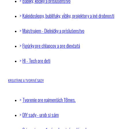
Bábiky, kočíky a príslušenstvo
Kaleidoskopy, bublifuky, vĺčiky, projektory a iné drobnosti
Majstrujem - Dielničky a príslušenstvo
Figúrky pre chlapcov a pre dievčatá
HI - Tech pre deti
KREATÍVNE A TVORIVÉ SADY
Tvorenie pre najmenších 18mes.
DIY sady - urob si sám