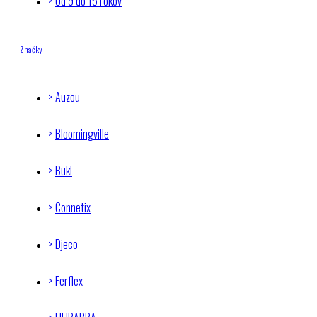
Od 9 do 15 rokov
Značky
Auzou
Bloomingville
Buki
Connetix
Djeco
Ferflex