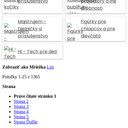
príslušenstvo
projektory a iné
drobnosti
Majstrujem -
Figúrky pre
Dielničky a
chlapcov a pre
príslušenstvo
dievčatá
HI - Tech pre deti
Zobraziť ako
Mriežka
List
Položky
1
-
25
z
1365
Strana
Práve čítate stránku
1
Strana
2
Strana
3
Strana
4
Strana
5
Strana
Ďalšie