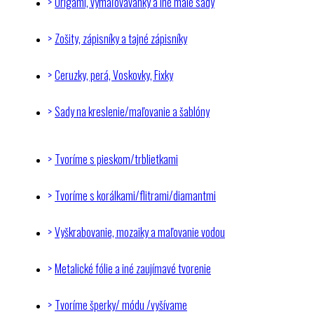
Origami, vymaľovávanky a iné malé sady
Zošity, zápisníky a tajné zápisníky
Ceruzky, perá, Voskovky, Fixky
Sady na kreslenie/maľovanie a šablóny
Tvoríme s pieskom/trblietkami
Tvoríme s korálkami/flitrami/diamantmi
Vyškrabovanie, mozaiky a maľovanie vodou
Metalické fólie a iné zaujímavé tvorenie
Tvoríme šperky/ módu /vyšívame