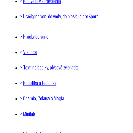
Rolové hry a Povolania
Hračky na von, do vody, do piesku a pre šport
Hračky do vane
Vianoce
Textilné bábiky, plyšové zvieratká
Robotika a technika
Chémia, Pokusy a Mágia
Minilab