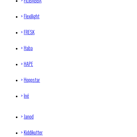
FILIBABBA
Flexilight
FRESK
Haba
HAPE
Hoppstar
Iné
Janod
Kiddikutter