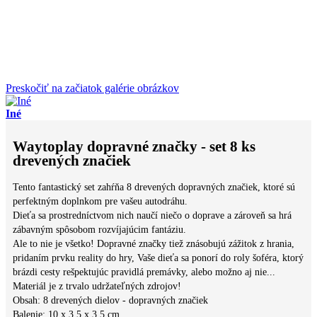
Preskočiť na začiatok galérie obrázkov
Iné
Waytoplay dopravné značky - set 8 ks
drevených značiek
Tento fantastický set zahŕňa 8 drevených dopravných značiek, ktoré sú
perfektným doplnkom pre vašeu autodráhu.
Dieťa sa prostredníctvom nich naučí niečo o doprave a zároveň sa hrá
zábavným spôsobom rozvíjajúcim fantáziu.
Ale to nie je všetko! Dopravné značky tiež znásobujú zážitok z hrania,
pridaním prvku reality do hry, Vaše dieťa sa ponorí do roly šoféra, ktorý
brázdi cesty rešpektujúc pravidlá premávky, alebo možno aj nie...
Materiál je z trvalo udržateľných zdrojov!
Obsah: 8 drevených dielov - dopravných značiek
Balenie: 10 x 3,5 x 3,5 cm