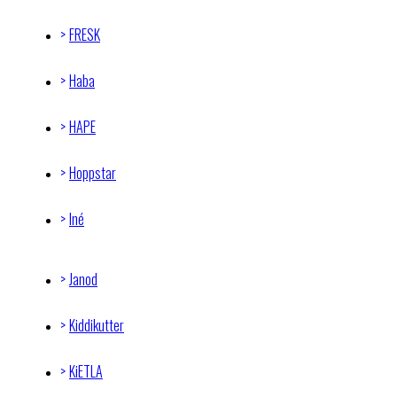
FRESK
Haba
HAPE
Hoppstar
Iné
Janod
Kiddikutter
KiETLA