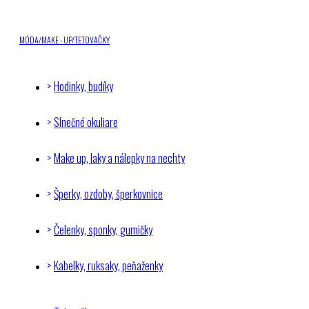
MÓDA/MAKE - UP/TETOVAČKY
Hodinky, budíky
Slnečné okuliare
Make up, laky a nálepky na nechty
Šperky, ozdoby, šperkovnice
Čelenky, sponky, gumičky
Kabelky, ruksaky, peňaženky