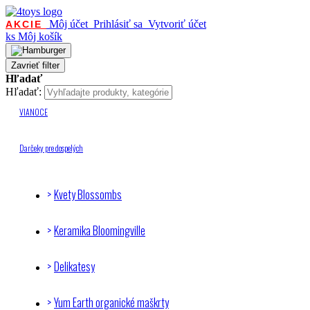
Môj účet
Prihlásiť sa
Vytvoriť účet
AKCIE
ks
Môj košík
Zavrieť filter
Hľadať
Hľadať:
VIANOCE
Darčeky pre dospelých
Kvety Blossombs
Keramika Bloomingville
Delikatesy
Yum Earth organické maškrty