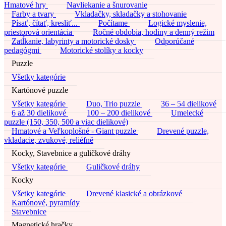
Hmatové hry
Navliekanie a šnurovanie
Farby a tvary
Vkladačky, skladačky a stohovanie
Písať, čítať, kresliť...
Počítame
Logické myslenie,
priestorová orientácia
Ročné obdobia, hodiny a denný režim
Zatĺkanie, labyrinty a motorické dosky
Odporúčané
pedagógmi
Motorické stolíky a kocky
Puzzle
Všetky kategórie
Kartónové puzzle
Všetky kategórie
Duo, Trio puzzle
36 – 54 dielikové
6 až 30 dielikové
100 – 200 dielikové
Umelecké
puzzle (150, 350, 500 a viac dielikové)
Hmatové a Veľkoplošné - Giant puzzle
Drevené puzzle,
vkladacie, zvukové, reliéfně
Kocky, Stavebnice a guličkové dráhy
Všetky kategórie
Guličkové dráhy
Kocky
Všetky kategórie
Drevené klasické a obrázkové
Kartónové, pyramídy
Stavebnice
Magnetické hračky