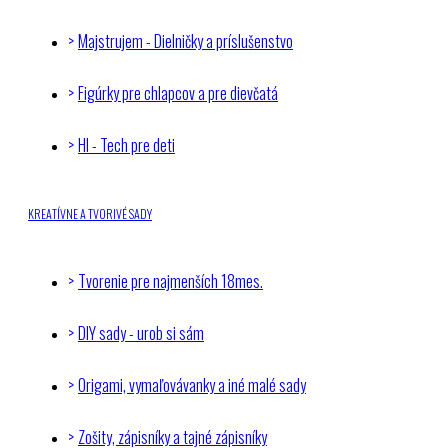
Majstrujem - Dielničky a príslušenstvo
Figúrky pre chlapcov a pre dievčatá
HI - Tech pre deti
KREATÍVNE A TVORIVÉ SADY
Tvorenie pre najmenších 18mes.
DIY sady - urob si sám
Origami, vymaľovávanky a iné malé sady
Zošity, zápisníky a tajné zápisníky