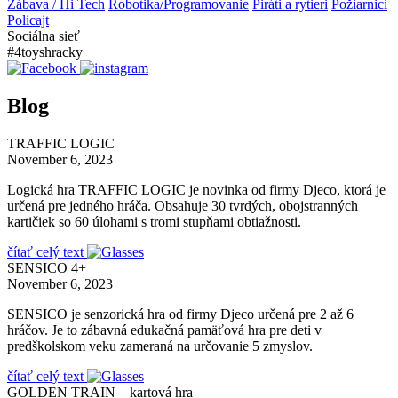
Zábava / Hi Tech
Robotika/Programovanie
Piráti a rytieri
Požiarnici
Policajt
Sociálna sieť
#4toyshracky
Blog
TRAFFIC LOGIC
November 6, 2023
Logická hra TRAFFIC LOGIC je novinka od firmy Djeco, ktorá je
určená pre jedného hráča. Obsahuje 30 tvrdých, obojstranných
kartičiek so 60 úlohami s tromi stupňami obtiažnosti.
čítať celý text
SENSICO 4+
November 6, 2023
SENSICO je senzorická hra od firmy Djeco určená pre 2 až 6
hráčov. Je to zábavná edukačná pamäťová hra pre deti v
predškolskom veku zameraná na určovanie 5 zmyslov.
čítať celý text
GOLDEN TRAIN – kartová hra