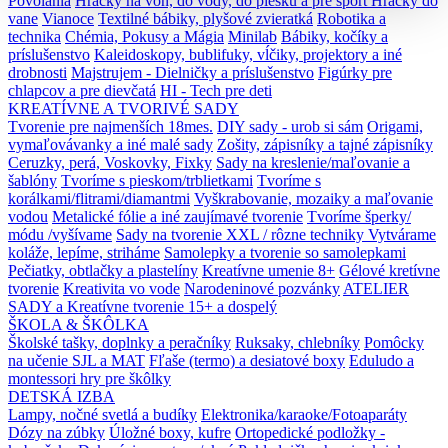
Povolania
Hračky na von, do vody, do piesku a pre šport
Hračky do
vane
Vianoce
Textilné bábiky, plyšové zvieratká
Robotika a
technika
Chémia, Pokusy a Mágia
Minilab
Bábiky, kočíky a
príslušenstvo
Kaleidoskopy, bublifuky, vĺčiky, projektory a iné
drobnosti
Majstrujem - Dielničky a príslušenstvo
Figúrky pre
chlapcov a pre dievčatá
HI - Tech pre deti
KREATÍVNE A TVORIVÉ SADY
Tvorenie pre najmenších 18mes.
DIY sady - urob si sám
Origami,
vymaľovávanky a iné malé sady
Zošity, zápisníky a tajné zápisníky
Ceruzky, perá, Voskovky, Fixky
Sady na kreslenie/maľovanie a
šablóny
Tvoríme s pieskom/trblietkami
Tvoríme s
korálkami/flitrami/diamantmi
Vyškrabovanie, mozaiky a maľovanie
vodou
Metalické fólie a iné zaujímavé tvorenie
Tvoríme šperky/
módu /vyšívame
Sady na tvorenie XXL / rôzne techniky
Vytvárame
koláže, lepíme, striháme
Samolepky a tvorenie so samolepkami
Pečiatky, obtlačky a plastelíny
Kreatívne umenie 8+
Gélové kretívne
tvorenie
Kreativita vo vode
Narodeninové pozvánky
ATELIER
SADY a Kreatívne tvorenie 15+ a dospelý
ŠKOLA & ŠKÔLKA
Školské tašky, doplnky a peračníky
Ruksaky, chlebníky
Pomôcky
na učenie SJL a MAT
Fľaše (termo) a desiatové boxy
Eduludo a
montessori hry pre škôlky
DETSKÁ IZBA
Lampy, nočné svetlá a budíky
Elektronika/karaoke/Fotoaparáty
Dózy na zúbky
Úložné boxy, kufre
Ortopedické podložky -