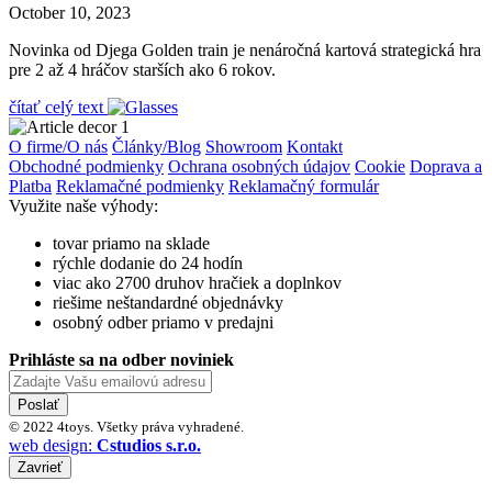
October 10, 2023
Novinka od Djega Golden train je nenáročná kartová strategická hra
pre 2 až 4 hráčov starších ako 6 rokov.
čítať celý text
O firme/O nás
Články/Blog
Showroom
Kontakt
Obchodné podmienky
Ochrana osobných údajov
Cookie
Doprava a
Platba
Reklamačné podmienky
Reklamačný formulár
Využite naše výhody:
tovar priamo na sklade
rýchle dodanie do 24 hodín
viac ako 2700 druhov hračiek a doplnkov
riešime neštandardné objednávky
osobný odber priamo v predajni
Prihláste sa na odber noviniek
Poslať
© 2022 4toys. Všetky práva vyhradené.
web design:
Cstudios s.r.o.
Zavrieť