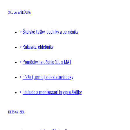
ŠKOLA & ŠKÔLKA
Školské tašky, doplnky a peračníky
Ruksaky, chlebníky
Pomôcky na učenie SJL a MAT
Fľaše (termo) a desiatové boxy
Eduludo a montessori hry pre škôlky
DETSKÁ IZBA