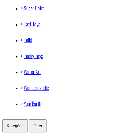
Super Petit
Taft Toys
Tolki
Tooky Toys
Water Art
Wondercandle
Yum Earth
Kategórie
Filter