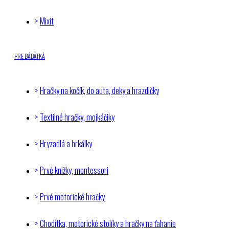
Mixit
PRE BÁBÄTKÁ
Hračky na kočík, do auta, deky a hrazdičky
Textilné hračky, mojkáčiky
Hryzadlá a hrkálky
Prvé knižky, montessori
Prvé motorické hračky
Chodítka, motorické stolíky a hračky na ťahanie