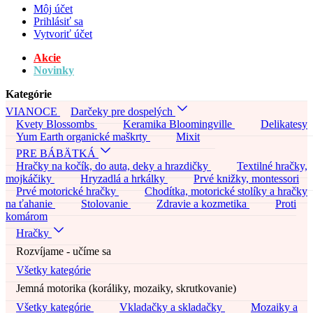
Môj účet
Prihlásiť sa
Vytvoriť účet
Akcie
Novinky
Kategórie
VIANOCE
Darčeky pre dospelých
Kvety Blossombs
Keramika Bloomingville
Delikatesy
Yum Earth organické maškrty
Mixit
PRE BÁBÄTKÁ
Hračky na kočík, do auta, deky a hrazdičky
Textilné hračky,
mojkáčiky
Hryzadlá a hrkálky
Prvé knižky, montessori
Prvé motorické hračky
Chodítka, motorické stolíky a hračky
na ťahanie
Stolovanie
Zdravie a kozmetika
Proti
komárom
Hračky
Rozvíjame - učíme sa
Všetky kategórie
Jemná motorika (koráliky, mozaiky, skrutkovanie)
Všetky kategórie
Vkladačky a skladačky
Mozaiky a