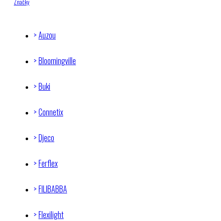
Značky
Auzou
Bloomingville
Buki
Connetix
Djeco
Ferflex
FILIBABBA
Flexilight