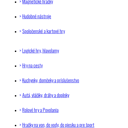
Magnetické hračky
Hudobné nástroje
Spoločenské a kartové hry
Logické hry, hlavolamy
Hry na cesty
Kuchynky, domčeky a príslušenstvo
Autá, vláčiky, dráhy a doplnky
Rolové hry a Povolania
Hračky na von, do vody, do piesku a pre šport