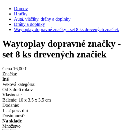
Domov
Hračky
Autá, vláčiky, dráhy a doplnky
Dráhy a doplnky
Waytoplay dopravné značky - set 8 ks drevených značiek
Waytoplay dopravné značky -
set 8 ks drevených značiek
Cena
16,00 €
Značka:
Iné
Veková kategória:
Od 3 do 6 rokov
Vlastnosti:
Balenie: 10 x 3,5 x 3,5 cm
Dodanie:
1 - 2 prac. dni
Dostupnosť:
Na sklade
Množstvo