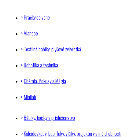
Hračky do vane
Vianoce
Textilné bábiky, plyšové zvieratká
Robotika a technika
Chémia, Pokusy a Mágia
Minilab
Bábiky, kočíky a príslušenstvo
Kaleidoskopy, bublifuky, vĺčiky, projektory a iné drobnosti