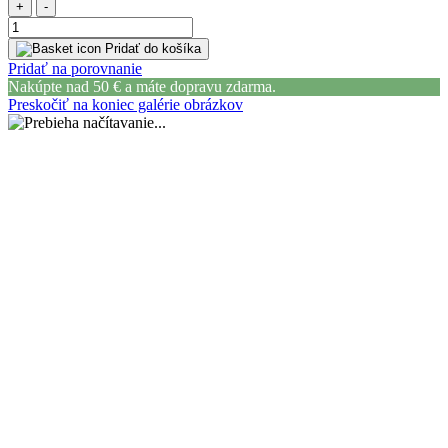
+
-
Pridať do košíka
Pridať na porovnanie
Nakúpte nad 50 € a máte dopravu zdarma.
Preskočiť na koniec galérie obrázkov