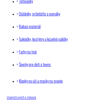
Tetovačky
Dáždniky, pršiplášte a gumáky
Baliaci materiál
Sukničky, kostýmy a kúzelné paličky
Farby na tvár
Šperky pre deti a teens
Klapky na uši a masky na spanie
STAROSTLIVOSŤ A ZDRAVIE