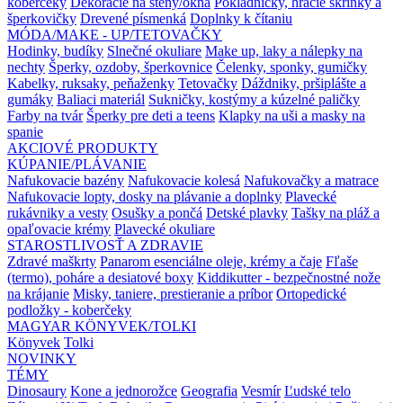
koberčeky
Dekorácie na steny/okná
Pokladničky, hracie skrinky a
šperkovičky
Drevené písmenká
Doplnky k čítaniu
MÓDA/MAKE - UP/TETOVAČKY
Hodinky, budíky
Slnečné okuliare
Make up, laky a nálepky na
nechty
Šperky, ozdoby, šperkovnice
Čelenky, sponky, gumičky
Kabelky, ruksaky, peňaženky
Tetovačky
Dáždniky, pršiplášte a
gumáky
Baliaci materiál
Sukničky, kostýmy a kúzelné paličky
Farby na tvár
Šperky pre deti a teens
Klapky na uši a masky na
spanie
AKCIOVÉ PRODUKTY
KÚPANIE/PLÁVANIE
Nafukovacie bazény
Nafukovacie kolesá
Nafukovačky a matrace
Nafukovacie lopty, dosky na plávanie a doplnky
Plavecké
rukávniky a vesty
Osušky a pončá
Detské plavky
Tašky na pláž a
opaľovacie krémy
Plavecké okuliare
STAROSTLIVOSŤ A ZDRAVIE
Zdravé maškrty
Panarom esenciálne oleje, krémy a čaje
Fľaše
(termo), poháre a desiatové boxy
Kiddikutter - bezpečnostné nože
na krájanie
Misky, taniere, prestieranie a príbor
Ortopedické
podložky - koberčeky
MAGYAR KÖNYVEK/TOLKI
Könyvek
Tolki
NOVINKY
TÉMY
Dinosaury
Kone a jednorožce
Geografia
Vesmír
Ľudské telo