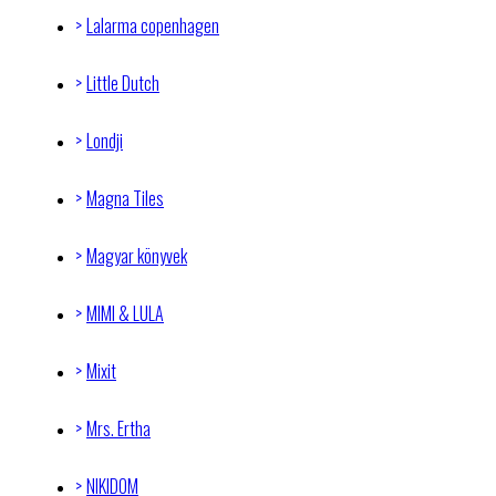
Lalarma copenhagen
Little Dutch
Londji
Magna Tiles
Magyar könyvek
MIMI & LULA
Mixit
Mrs. Ertha
NIKIDOM