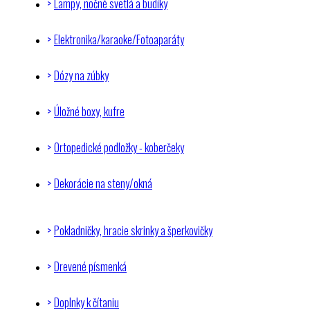
Lampy, nočné svetlá a budíky
Elektronika/karaoke/Fotoaparáty
Dózy na zúbky
Úložné boxy, kufre
Ortopedické podložky - koberčeky
Dekorácie na steny/okná
Pokladničky, hracie skrinky a šperkovičky
Drevené písmenká
Doplnky k čítaniu