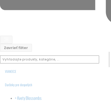
ks
Zavrieť filter
VIANOCE
Darčeky pre dospelých
Kvety Blossombs