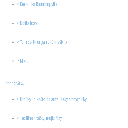
Keramika Bloomingville
Delikatesy
Yum Earth organické maškrty
Mixit
PRE BÁBÄTKÁ
Hračky na kočík, do auta, deky a hrazdičky
Textilné hračky, mojkáčiky