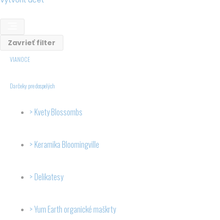
Vytvoriť účet
ks
Zavrieť filter
VIANOCE
Darčeky pre dospelých
Kvety Blossombs
Keramika Bloomingville
Delikatesy
Yum Earth organické maškrty