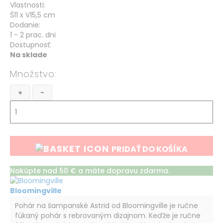
Vlastnosti:
Š11 x V15,5 cm
Dodanie:
1 - 2 prac. dni
Dostupnosť:
Na sklade
Množstvo
+
-
PRIDAŤ DO KOŠÍKA
Nakúpte nad 50 € a máte dopravu zdarma.
Bloomingville
Pohár na šampanské Astrid od Bloomingville je ručne
fúkaný pohár s rebrovaným dizajnom. Keďže je ručne