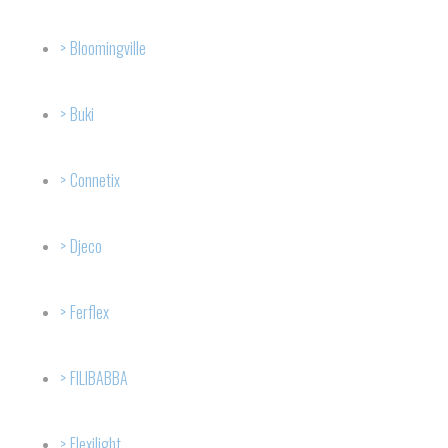
Bloomingville
Buki
Connetix
Djeco
Ferflex
FILIBABBA
Flexilight