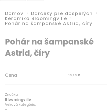
Domov
Darčeky pre dospelých
Keramika Bloomingville
Pohár na šampanské Astrid, číry
Preskočiť
Preskočiť
Pohár na šampanské
na
na
koniec
začiatok
Astrid, číry
galérie
galérie
obrázkov
obrázkov
Cena
10,90 €
Značka:
Bloomingville
Veková kategória:
-