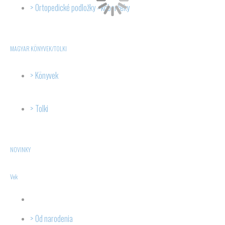
Ortopedické podložky - koberčeky
MAGYAR KÖNYVEK/TOLKI
Könyvek
Tolki
NOVINKY
Vek
Od narodenia