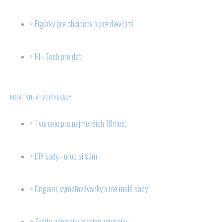
Figúrky pre chlapcov a pre dievčatá
HI - Tech pre deti
KREATÍVNE A TVORIVÉ SADY
Tvorenie pre najmenších 18mes.
DIY sady - urob si sám
Origami, vymaľovávanky a iné malé sady
Zošity, zápisníky a tajné zápisníky