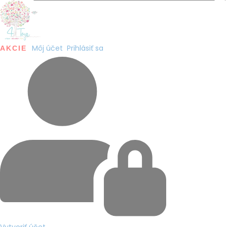
Môj účet
Prihlásiť sa
AKCIE