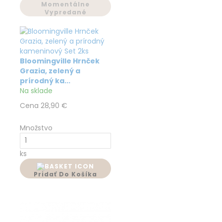
Momentálne
Vypredané
Bloomingville Hrnček
Grazia, zelený a
prírodný ka...
Na sklade
Cena
28,90 €
Množstvo
ks
Pridať Do Košíka