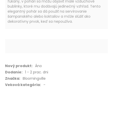
fúkaný, v pohári sa môžu objaviť malé vzduchové
bublinky, ktoré mu dodávajú jedinečný vzhľad. Tento
elegantný pohár sa dá použiť na servírovanie
šampanského alebo koktailov a môže slúžiť ako
dekoratívny prvok, keď sa nepoužíva.
Viac
Áno
informácií
1 - 2 prac. dni
Bloomingville
-