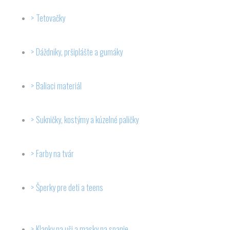
Tetovačky
Dáždniky, pršiplášte a gumáky
Baliaci materiál
Sukničky, kostýmy a kúzelné paličky
Farby na tvár
Šperky pre deti a teens
Klapky na uši a masky na spanie