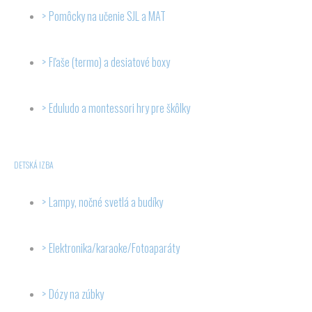
Pomôcky na učenie SJL a MAT
Fľaše (termo) a desiatové boxy
Eduludo a montessori hry pre škôlky
DETSKÁ IZBA
Lampy, nočné svetlá a budíky
Elektronika/karaoke/Fotoaparáty
Dózy na zúbky