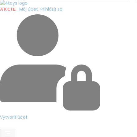
Môj účet
Prihlásiť sa
AKCIE
Vytvoriť účet
ks