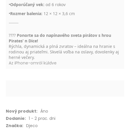
•
Odporúčaný vek:
od 6 rokov
•
Rozmer balenia:
12 × 12 × 3,6 cm
⸻
????
Ponorte sa do napínavého sveta pirátov s hrou
Pirates’ n Dice!
Rýchla, dynamická a plná zvratov – ideálna na hranie s
rodinou aj priateľmi. Skvelá voľba na oslavy, dovolenky aj
herné večery.
Az iPhone-omról küldve
Viac
Áno
informácií
1 - 2 prac. dni
Djeco