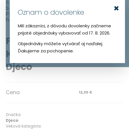
Spoločenské a kartové hry
×
Stolové hry
Oznam o dovolenke
Pirates’ n Dice – Kockovo-kartová
hra Djeco
Milí zákazníci, z dôvodu dovolenky začneme
prijaté objednávky vybavovať od 17. 8. 2026.
Preskočiť
Preskočiť
Pirates’ n Dice –
na
na
Objednávky môžete vytvárať aj naďalej.
koniec
začiatok
Kockovo-kartová hra
Ďakujeme za pochopenie.
galérie
galérie
obrázkov
obrázkov
Djeco
Cena
12,30 €
Značka:
Djeco
Veková kategória: