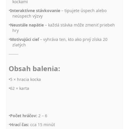
kockami
•
Interaktívne stávkovanie
– tipujete úspech alebo
neúspech výzvy
•
Neustále napätie
– každá stávka môže zmeniť priebeh
hry
•
Motivujúci cieľ
– vyhráva ten, kto ako prvý získa 20
zlatých
⸻
Obsah balenia:
•5 × hracia kocka
•62 × karta
•
Počet hráčov:
2 – 6
•
Hrací čas:
cca 15 minút