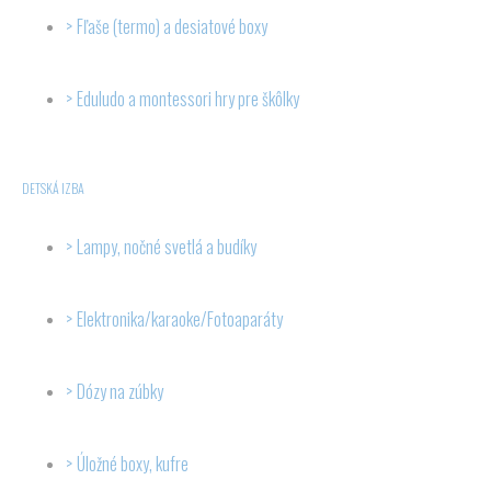
Fľaše (termo) a desiatové boxy
Eduludo a montessori hry pre škôlky
DETSKÁ IZBA
Lampy, nočné svetlá a budíky
Elektronika/karaoke/Fotoaparáty
Dózy na zúbky
Úložné boxy, kufre