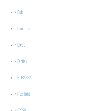
Buki
Connetix
Djeco
Ferflex
FILIBABBA
Flexilight
FRESK