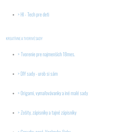
HI - Tech pre deti
KREATÍVNE A TVORIVÉ SADY
Tvorenie pre najmenších 18mes.
DIY sady - urob si sám
Origami, vymaľovávanky a iné malé sady
Zošity, zápisníky a tajné zápisníky