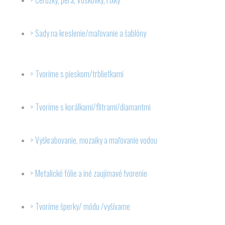
Ceruzky, perá, Voskovky, Fixky
Sady na kreslenie/maľovanie a šablóny
Tvoríme s pieskom/trblietkami
Tvoríme s korálkami/flitrami/diamantmi
Vyškrabovanie, mozaiky a maľovanie vodou
Metalické fólie a iné zaujímavé tvorenie
Tvoríme šperky/ módu /vyšívame