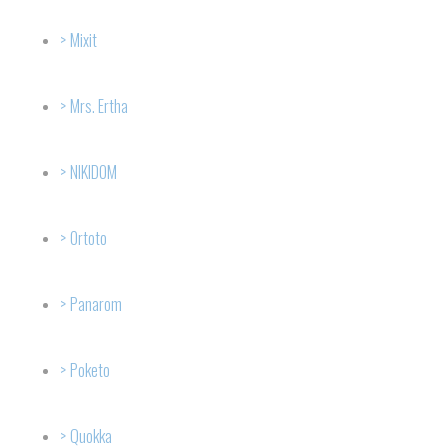
Mixit
Mrs. Ertha
NIKIDOM
Ortoto
Panarom
Poketo
Quokka