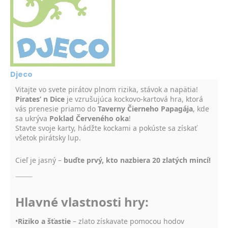
Djeco
Vitajte vo svete pirátov plnom rizika, stávok a napätia!
Pirates’ n Dice
je vzrušujúca kockovo-kartová hra, ktorá
vás prenesie priamo do
Taverny Čierneho Papagája
, kde
sa ukrýva
Poklad Červeného oka
!
Stavte svoje karty, hádžte kockami a pokúste sa získať
všetok pirátsky lup.
Cieľ je jasný –
buďte prvý, kto nazbiera 20 zlatých mincí!
⸻
Hlavné vlastnosti hry:
•
Riziko a šťastie
– zlato získavate pomocou hodov