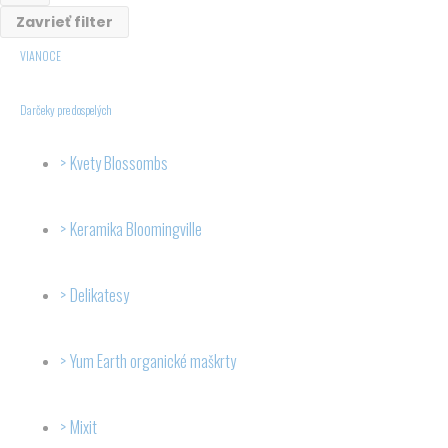
Zavrieť filter
VIANOCE
Darčeky pre dospelých
Kvety Blossombs
Keramika Bloomingville
Delikatesy
Yum Earth organické maškrty
Mixit