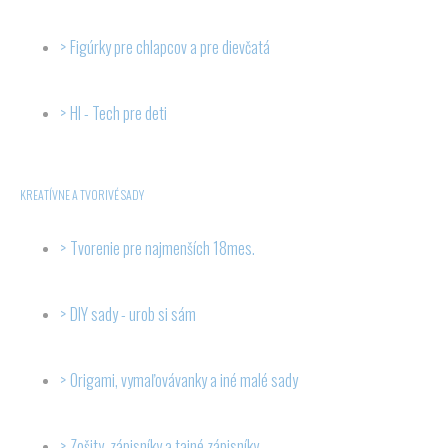
Figúrky pre chlapcov a pre dievčatá
HI - Tech pre deti
KREATÍVNE A TVORIVÉ SADY
Tvorenie pre najmenších 18mes.
DIY sady - urob si sám
Origami, vymaľovávanky a iné malé sady
Zošity, zápisníky a tajné zápisníky