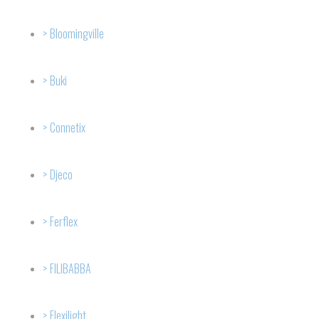
Bloomingville
Buki
Connetix
Djeco
Ferflex
FILIBABBA
Flexilight