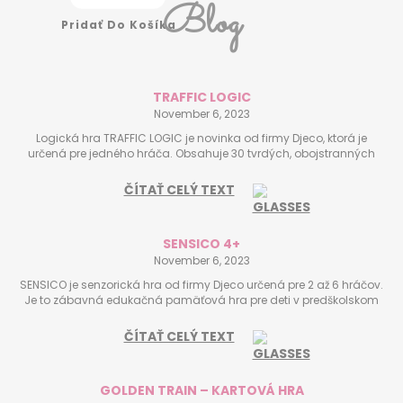
Blog
Pridať Do Košíka
TRAFFIC LOGIC
November 6, 2023
Logická hra TRAFFIC LOGIC je novinka od firmy Djeco, ktorá je
určená pre jedného hráča. Obsahuje 30 tvrdých, obojstranných
kartičiek so 60 úlohami s tromi stupňami obtiažnosti.
ČÍTAŤ CELÝ TEXT
SENSICO 4+
November 6, 2023
SENSICO je senzorická hra od firmy Djeco určená pre 2 až 6 hráčov.
Je to zábavná edukačná pamäťová hra pre deti v predškolskom
veku zameraná na určovanie 5 zmyslov.
ČÍTAŤ CELÝ TEXT
GOLDEN TRAIN – KARTOVÁ HRA