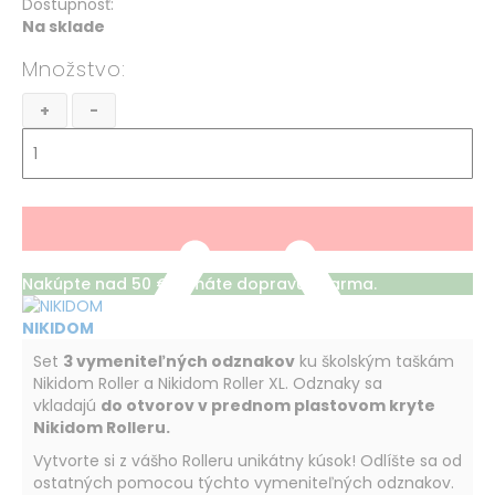
Dostupnosť:
Na sklade
Množstvo
+
-
Nakúpte nad 50 € a máte dopravu zdarma.
NIKIDOM
Set
3 vymeniteľných odznakov
ku školským taškám
Nikidom Roller a Nikidom Roller XL. Odznaky sa
vkladajú
do otvorov v prednom plastovom kryte
Nikidom Rolleru.
Vytvorte si z vášho Rolleru unikátny kúsok! Odlíšte sa od
ostatných pomocou týchto vymeniteľných odznakov.