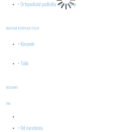
Ortopedické podložky - koberčeky
MAGYAR KÖNYVEK/TOLKI
Könyvek
Tolki
NOVINKY
Vek
Od narodenia