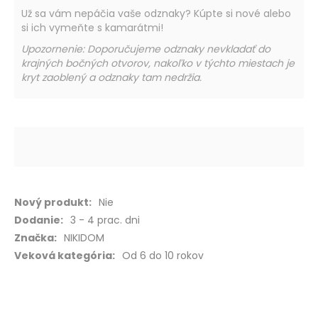
Už sa vám nepáčia vaše odznaky? Kúpte si nové alebo
si ich vymeňte s kamarátmi!
Upozornenie: Doporučujeme odznaky nevkladať do
krajných bočných otvorov, nakoľko v týchto miestach je
kryt zaoblený a odznaky tam nedržia.
PRIDAŤ DO KOŠÍKA
Viac
Nie
informácií
3 - 4 prac. dni
NIKIDOM
Od 6 do 10 rokov