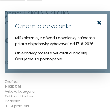
Domov
ŠKOLA & ŠKÔLKA
Školské tašky, doplnky a peračníky
×
ODZNAKY NIKIDOM BEAT
Oznam o dovolenke
Preskočiť
Preskočiť
ODZNAKY NIKIDOM BEAT
Milí zákazníci, z dôvodu dovolenky začneme
na
na
prijaté objednávky vybavovať od 17. 8. 2026.
koniec
začiatok
galérie
galérie
Objednávky môžete vytvárať aj naďalej.
obrázkov
obrázkov
Ďakujeme za pochopenie.
Cena
5,90 €
Značka:
NIKIDOM
Veková kategória:
Od 6 do 10 rokov
Dodanie:
3 - 4 prac. dni