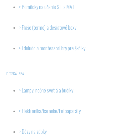
Pomôcky na učenie SJL a MAT
Fľaše (termo) a desiatové boxy
Eduludo a montessori hry pre škôlky
DETSKÁ IZBA
Lampy, nočné svetlá a budíky
Elektronika/karaoke/Fotoaparáty
Dózy na zúbky