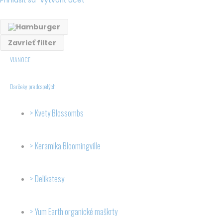
Prihlásiť sa
Vytvoriť účet
ks
Zavrieť filter
VIANOCE
Darčeky pre dospelých
Kvety Blossombs
Keramika Bloomingville
Delikatesy
Yum Earth organické maškrty