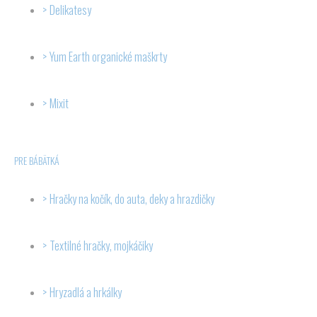
Delikatesy
Yum Earth organické maškrty
Mixit
PRE BÁBÄTKÁ
Hračky na kočík, do auta, deky a hrazdičky
Textilné hračky, mojkáčiky
Hryzadlá a hrkálky