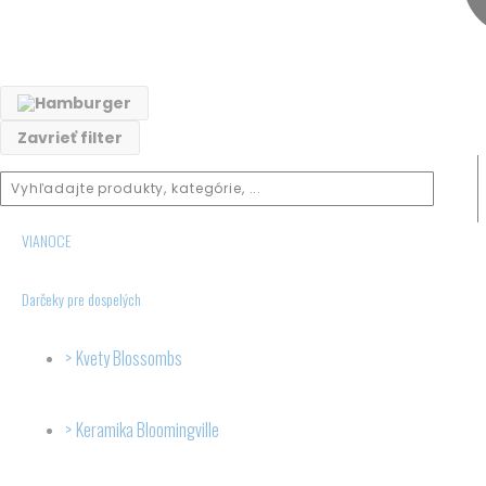
ks
Zavrieť filter
VIANOCE
Darčeky pre dospelých
Kvety Blossombs
Keramika Bloomingville